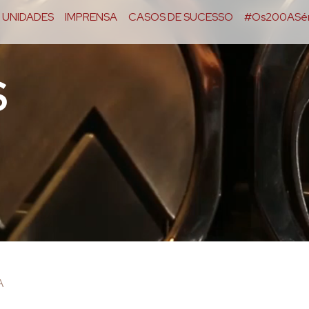
UNIDADES
IMPRENSA
CASOS DE SUCESSO
#Os200ASér
S
A