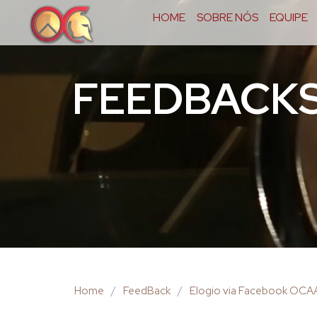
HOME
SOBRE NÓS
EQUIPE
FEEDBACK
Home
/
FeedBack
/
Elogio via Facebook OCA