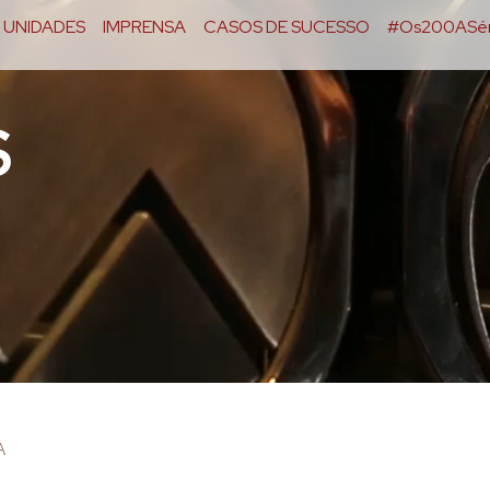
UNIDADES
IMPRENSA
CASOS DE SUCESSO
#Os200ASér
S
A