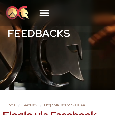
FEEDBACKS
Home
/
FeedBack
/
Elogio via Facebook OCAA