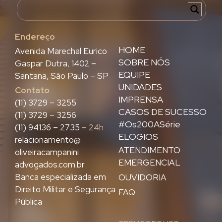
Endereço
HOME
Avenida Marechal Eurico
SOBRE NÓS
Gaspar Dutra, 1402 –
EQUIPE
Santana, São Paulo – SP
UNIDADES
Contato
IMPRENSA
(11) 3729 – 3255
CASOS DE SUCESSO
(11) 3729 – 3256
#Os200ASérie
(11) 94136 – 2735
– 24h
ELOGIOS
relacionamento@
ATENDIMENTO
oliveiracampanini
EMERGENCIAL
advogados.com.br
Banca especializada em
OUVIDORIA
Direito Militar e Segurança
FAQ
Pública