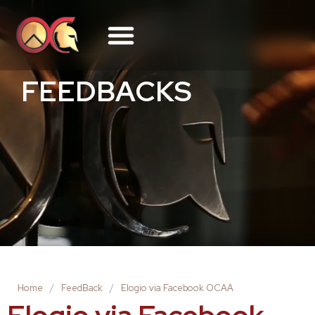
FEEDBACKS
Home
/
FeedBack
/
Elogio via Facebook OCAA