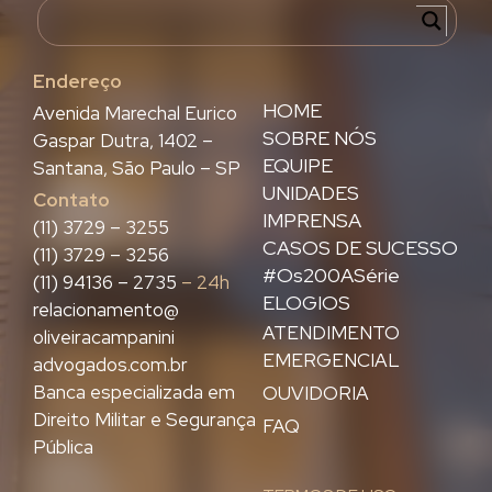
Endereço
HOME
Avenida Marechal Eurico
SOBRE NÓS
Gaspar Dutra, 1402 –
EQUIPE
Santana, São Paulo – SP
UNIDADES
Contato
IMPRENSA
(11) 3729 – 3255
CASOS DE SUCESSO
(11) 3729 – 3256
#Os200ASérie
(11) 94136 – 2735
– 24h
ELOGIOS
relacionamento@
ATENDIMENTO
oliveiracampanini
EMERGENCIAL
advogados.com.br
Banca especializada em
OUVIDORIA
Direito Militar e Segurança
FAQ
Pública