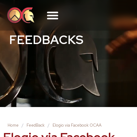
FEEDBACKS
Home
/
FeedBack
/
Elogio via Facebook OCAA