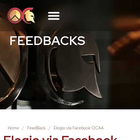
FEEDBACKS
Home
/
FeedBack
/
Elogio via Facebook OCAA