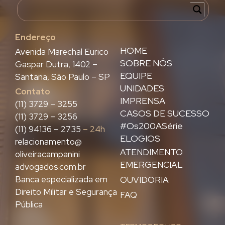
Endereço
HOME
Avenida Marechal Eurico
SOBRE NÓS
Gaspar Dutra, 1402 –
EQUIPE
Santana, São Paulo – SP
UNIDADES
Contato
IMPRENSA
(11) 3729 – 3255
CASOS DE SUCESSO
(11) 3729 – 3256
#Os200ASérie
(11) 94136 – 2735
– 24h
ELOGIOS
relacionamento@
ATENDIMENTO
oliveiracampanini
EMERGENCIAL
advogados.com.br
Banca especializada em
OUVIDORIA
Direito Militar e Segurança
FAQ
Pública