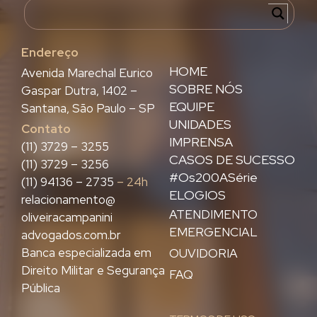
Endereço
HOME
Avenida Marechal Eurico
SOBRE NÓS
Gaspar Dutra, 1402 –
EQUIPE
Santana, São Paulo – SP
UNIDADES
Contato
IMPRENSA
(11) 3729 – 3255
CASOS DE SUCESSO
(11) 3729 – 3256
#Os200ASérie
(11) 94136 – 2735
– 24h
ELOGIOS
relacionamento@
ATENDIMENTO
oliveiracampanini
EMERGENCIAL
advogados.com.br
Banca especializada em
OUVIDORIA
Direito Militar e Segurança
FAQ
Pública