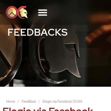
FEEDBACKS
Home
/
FeedBack
/
Elogio via Facebook OCAA