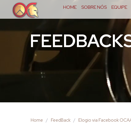
HOME
SOBRE NÓS
EQUIPE
FEEDBACK
Home
/
FeedBack
/
Elogio via Facebook OCA