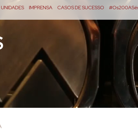
UNIDADES
IMPRENSA
CASOS DE SUCESSO
#Os200ASér
S
A