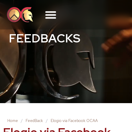
FEEDBACKS
Home
/
FeedBack
/
Elogio via Facebook OCAA