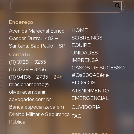
Endereço
HOME
Avenida Marechal Eurico
SOBRE NÓS
Gaspar Dutra, 1402 –
EQUIPE
Santana, São Paulo – SP
UNIDADES
Contato
IMPRENSA
(11) 3729 – 3255
CASOS DE SUCESSO
(11) 3729 – 3256
#Os200ASérie
(11) 94136 – 2735
– 24h
ELOGIOS
relacionamento@
ATENDIMENTO
oliveiracampanini
EMERGENCIAL
advogados.com.br
Banca especializada em
OUVIDORIA
Direito Militar e Segurança
FAQ
Pública