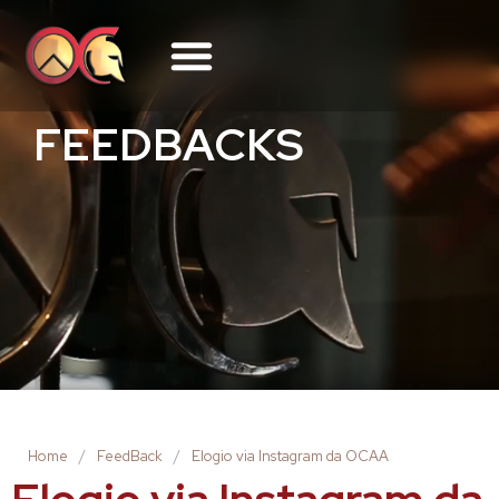
FEEDBACKS
Home
/
FeedBack
/
Elogio via Instagram da OCAA