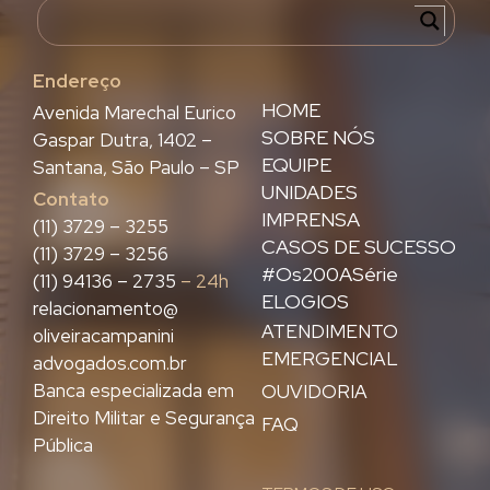
Endereço
HOME
Avenida Marechal Eurico
SOBRE NÓS
Gaspar Dutra, 1402 –
EQUIPE
Santana, São Paulo – SP
UNIDADES
Contato
IMPRENSA
(11) 3729 – 3255
CASOS DE SUCESSO
(11) 3729 – 3256
#Os200ASérie
(11) 94136 – 2735
– 24h
ELOGIOS
relacionamento@
ATENDIMENTO
oliveiracampanini
EMERGENCIAL
advogados.com.br
Banca especializada em
OUVIDORIA
Direito Militar e Segurança
FAQ
Pública