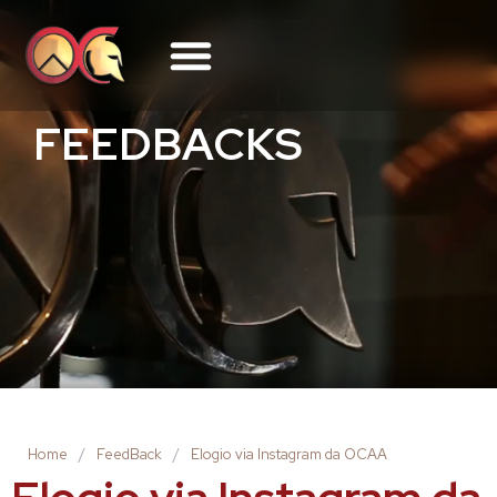
FEEDBACKS
Home
/
FeedBack
/
Elogio via Instagram da OCAA