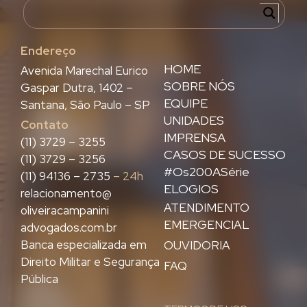
Endereço
HOME
Avenida Marechal Eurico
SOBRE NÓS
Gaspar Dutra, 1402 –
EQUIPE
Santana, São Paulo – SP
UNIDADES
Contato
IMPRENSA
(11) 3729 – 3255
CASOS DE SUCESSO
(11) 3729 – 3256
#Os200ASérie
(11) 94136 – 2735
– 24h
ELOGIOS
relacionamento@
ATENDIMENTO
oliveiracampanini
EMERGENCIAL
advogados.com.br
Banca especializada em
OUVIDORIA
Direito Militar e Segurança
FAQ
Pública