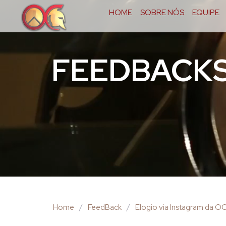
HOME
SOBRE NÓS
EQUIPE
FEEDBACK
Home
/
FeedBack
/
Elogio via Instagram da O