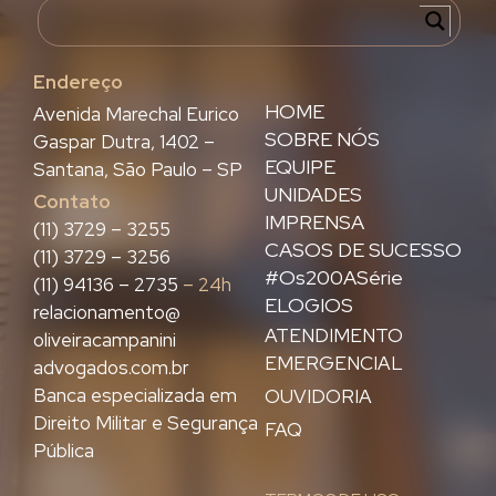
Endereço
HOME
Avenida Marechal Eurico
SOBRE NÓS
Gaspar Dutra, 1402 –
EQUIPE
Santana, São Paulo – SP
UNIDADES
Contato
IMPRENSA
(11) 3729 – 3255
CASOS DE SUCESSO
(11) 3729 – 3256
#Os200ASérie
(11) 94136 – 2735
– 24h
ELOGIOS
relacionamento@
ATENDIMENTO
oliveiracampanini
EMERGENCIAL
advogados.com.br
Banca especializada em
OUVIDORIA
Direito Militar e Segurança
FAQ
Pública