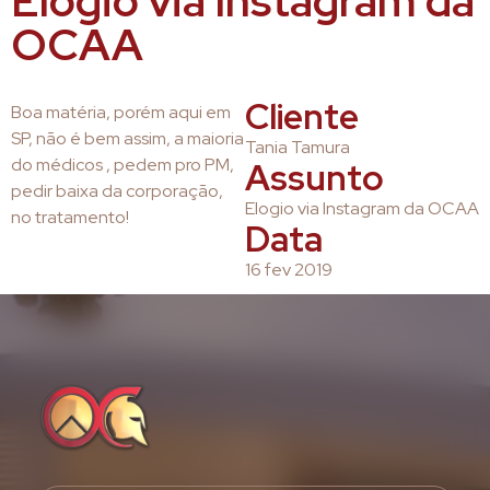
Elogio via Instagram da
OCAA
Cliente
Boa matéria, porém aqui em
SP, não é bem assim, a maioria
Tania Tamura
do médicos , pedem pro PM,
Assunto
pedir baixa da corporação,
Elogio via Instagram da OCAA
no tratamento!
Data
16 fev 2019