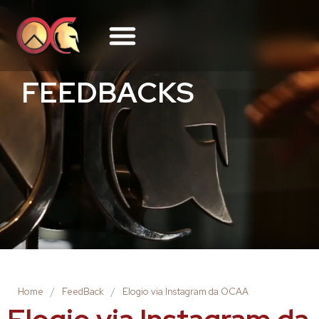
FEEDBACKS
Home
/
FeedBack
/
Elogio via Instagram da OCAA