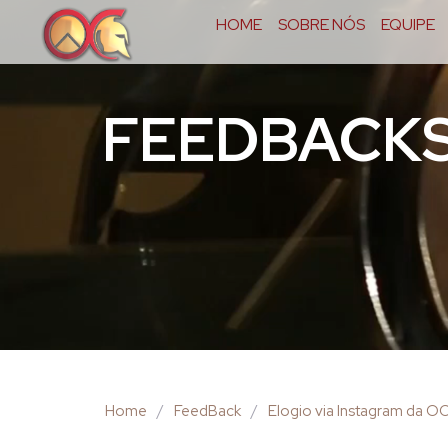
HOME
SOBRE NÓS
EQUIPE
FEEDBACK
Home
/
FeedBack
/
Elogio via Instagram da O