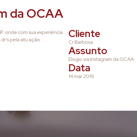
ram da OCAA
Cliente
MSP…onde com sua experiência
dr’s pela atu ação
Cr Barbosa
Assunto
Elogio via Instagram da OCAA
Data
14 mar 2019