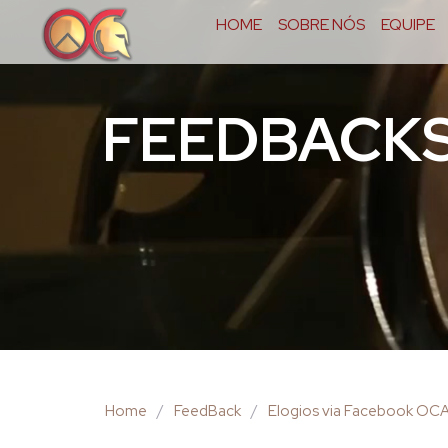
HOME
SOBRE NÓS
EQUIPE
FEEDBACK
Home
/
FeedBack
/
Elogios via Facebook OC