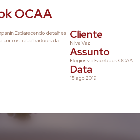
book OCAA
Cliente
panin.Esclarecendo detalhes
a com os trabalhadores da
Nilva Vaz
Assunto
Elogios via Facebook OCAA
Data
15 ago 2019