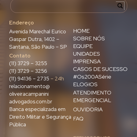
Endereço
HOME
Avenida Marechal Eurico
SOBRE NÓS
Gaspar Dutra, 1402 –
EQUIPE
Santana, São Paulo – SP
UNIDADES
Contato
IMPRENSA
(11) 3729 – 3255
CASOS DE SUCESSO
(11) 3729 – 3256
#Os200ASérie
(11) 94136 – 2735
– 24h
ELOGIOS
relacionamento@
ATENDIMENTO
oliveiracampanini
EMERGENCIAL
advogados.com.br
Banca especializada em
OUVIDORIA
Direito Militar e Segurança
FAQ
Pública