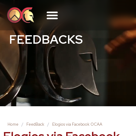
FEEDBACKS
Home
/
FeedBack
/
Elogios via Facebook OCAA