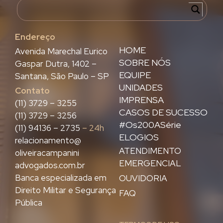
Endereço
HOME
Avenida Marechal Eurico
SOBRE NÓS
Gaspar Dutra, 1402 –
EQUIPE
Santana, São Paulo – SP
UNIDADES
Contato
IMPRENSA
(11) 3729 – 3255
CASOS DE SUCESSO
(11) 3729 – 3256
#Os200ASérie
(11) 94136 – 2735
– 24h
ELOGIOS
relacionamento@
ATENDIMENTO
oliveiracampanini
EMERGENCIAL
advogados.com.br
Banca especializada em
OUVIDORIA
Direito Militar e Segurança
FAQ
Pública