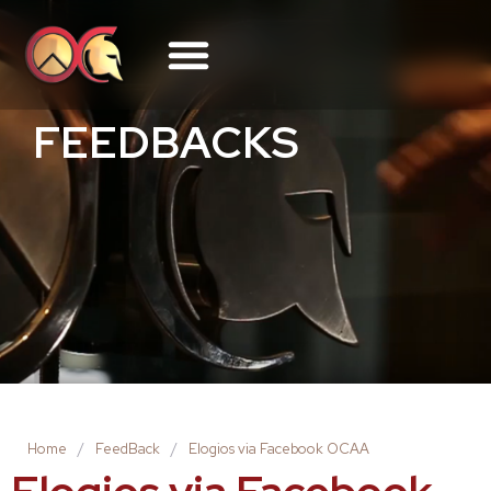
FEEDBACKS
Home
/
FeedBack
/
Elogios via Facebook OCAA