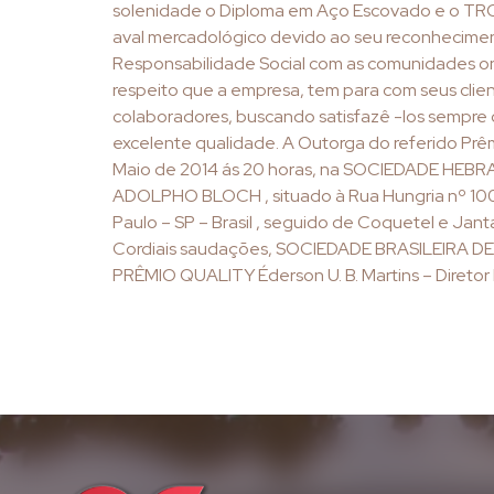
solenidade o Diploma em Aço Escovado e o TR
aval mercadológico devido ao seu reconhecime
Responsabilidade Social com as comunidades 
respeito que a empresa, tem para com seus clie
colaboradores, buscando satisfazê -los sempre 
excelente qualidade. A Outorga do referido Prê
Maio de 2014 ás 20 horas, na SOCIEDADE HEB
ADOLPHO BLOCH , situado à Rua Hungria nº 100
Paulo – SP – Brasil , seguido de Coquetel e Jant
Cordiais saudações, SOCIEDADE BRASILEIRA
PRÊMIO QUALITY Éderson U. B. Martins – Diretor