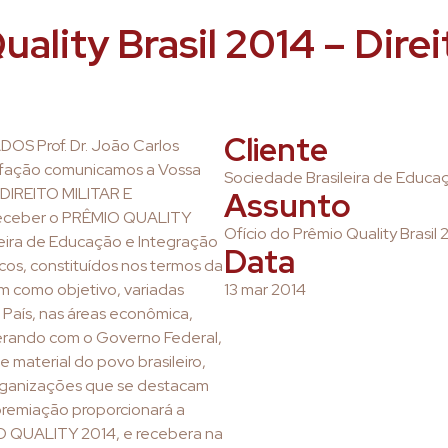
ality Brasil 2014 – Direit
Cliente
 Prof. Dr. João Carlos
sfação comunicamos a Vossa
Sociedade Brasileira de Educa
DIREITO MILITAR E
Assunto
eceber o PRÊMIO QUALITY
Ofício do Prêmio Quality Brasil 
eira de Educação e Integração
Data
cos, constituídos nos termos da
m como objetivo, variadas
13 mar 2014
País, nas áreas econômica,
operando com o Governo Federal,
e material do povo brasileiro,
organizações que se destacam
 premiação proporcionará a
LO QUALITY 2014, e recebera na