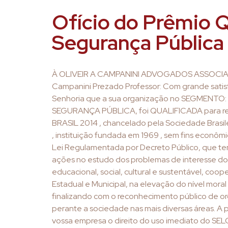
Ofício do Prêmio Qu
Segurança Pública
À OLIVEIR A CAMPANINI ADVOGADOS ASSOCIADOS
Campanini Prezado Professor: Com grande sati
Senhoria que a sua organização no SEGMENTO: 
SEGURANÇA PÚBLICA, foi QUALIFICADA para r
BRASIL 2014 , chancelado pela Sociedade Brasil
, instituição fundada em 1969 , sem fins econômi
Lei Regulamentada por Decreto Público, que te
ações no estudo dos problemas de interesse do 
educacional, social, cultural e sustentável, co
Estadual e Municipal, na elevação do nível moral 
finalizando com o reconhecimento público de 
perante a sociedade nas mais diversas áreas. A
vossa empresa o direito do uso imediato do SE