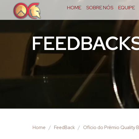
HOME
SOBRE NÓS
EQUIPE
FEEDBACK
Home
/
FeedBack
/
Ofício do Prêmio Quality Br