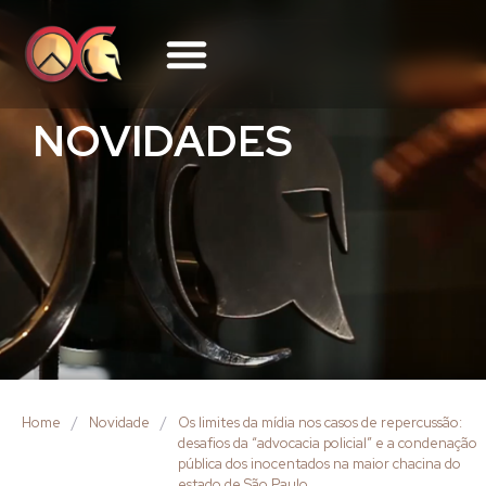
NOVIDADES
Home
/
Novidade
/
Os limites da mídia nos casos de repercussão:
desafios da “advocacia policial” e a condenação
pública dos inocentados na maior chacina do
estado de São Paulo