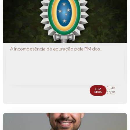
A Incompetência de apuração pela PM dos...
4 jun
LEIA
MAIS
2025