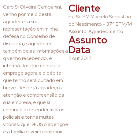
Cliente
Caro Sr Oliveira Campanini,
venho por meio desta
Ex-Sd PM Marcelo Sebastião
agradecer a sua
do Nascimento – 37º BPM/M
representação em minha
Assunto: Agradecimento
defesa no Conselho de
Assunto
disciplina,e agradecer
Data
também pelas i nformações a
q venho recebendo, e
2 out 2012
informá -los que consegui
emprego agora e o débito
que tenho será quitado em
breve. Desde já agradeço a
atenção e compreensão da
sua empresa, e que sr
continue a defender muitos
policiais e tenha muitas
vitorias, que DEUS o abençoe
e a família oliveira campanini