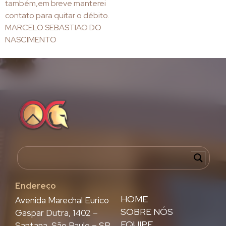
também,em breve manterei
contato para quitar o débito.
MARCELO SEBASTIAO DO
NASCIMENTO
Endereço
HOME
Avenida Marechal Eurico
SOBRE NÓS
Gaspar Dutra, 1402 –
EQUIPE
Santana, São Paulo – SP