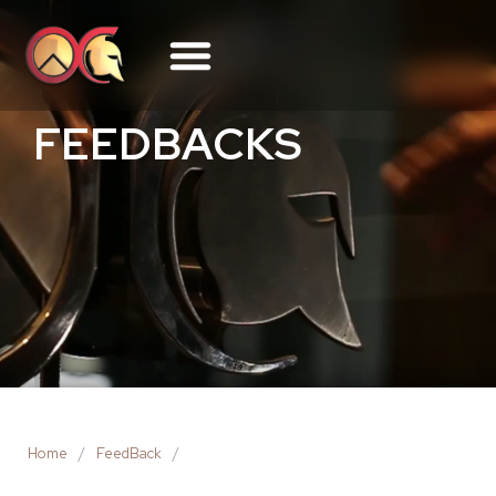
FEEDBACKS
Home
/
FeedBack
/