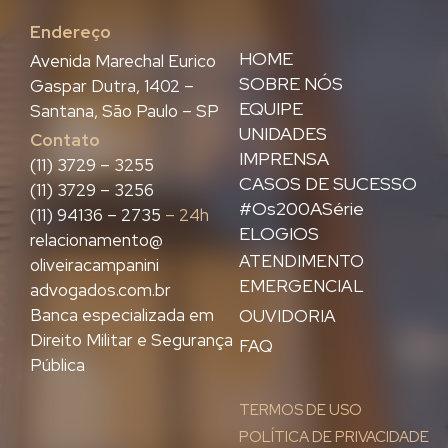
Endereço
HOME
Avenida Marechal Eurico
SOBRE NÓS
Gaspar Dutra, 1402 –
EQUIPE
Santana, São Paulo – SP
UNIDADES
Contato
IMPRENSA
(11) 3729 – 3255
CASOS DE SUCESSO
(11) 3729 – 3256
#Os200ASérie
(11) 94136 – 2735
– 24h
ELOGIOS
relacionamento@
ATENDIMENTO
oliveiracampanini
EMERGENCIAL
advogados.com.br
Banca especializada em
OUVIDORIA
Direito Militar e Segurança
FAQ
Pública
TERMOS DE USO
POLÍTICA DE PRIVACIDADE