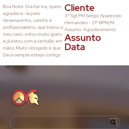
Cliente
Boa Noite. Dra Kar ina, quero
agradece -la pelo
3º Sgt PM Sergio Aparecido
desempenho, carinho e
Hernandes – 21º BPM/M
profissionalismo, que tratou o
Assunto: Agradecimento
meu caso, estou muito grato
Assunto
e já estou com a certidão em
Data
mãos. Muito obrigado e que
Deus sempre esteja contigo