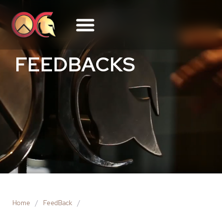
FEEDBACKS
Home
/
FeedBack
/