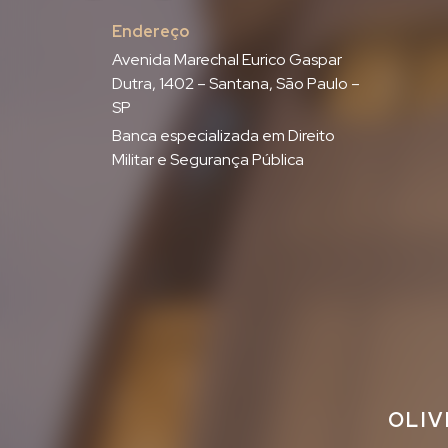
Endereço
Avenida Marechal Eurico Gaspar
Dutra, 1402 – Santana, São Paulo –
SP
Banca especializada em Direito
Militar e Segurança Pública
OLIV