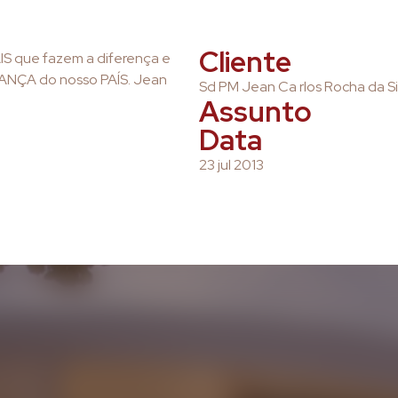
Cliente
S que fazem a diferença e
ANÇA do nosso PAÍS. Jean
Sd PM Jean Ca rlos Rocha da Si
Assunto
Data
23 jul 2013