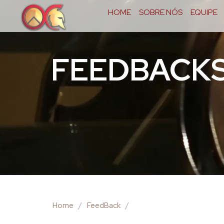
HOME
SOBRE NÓS
EQUIPE
FEEDBACK
Home
/
FeedBack
/