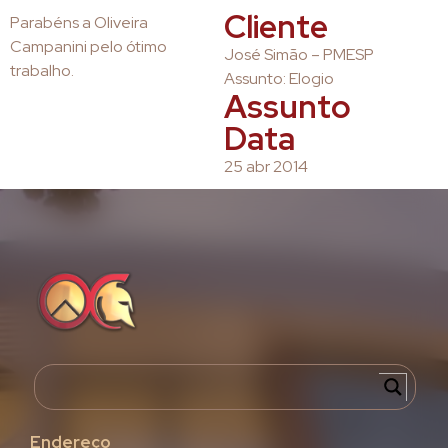
Cliente
Parabéns a Oliveira
Campanini pelo ótimo
José Simão – PMESP
trabalho.
Assunto: Elogio
Assunto
Data
25 abr 2014
Endereço