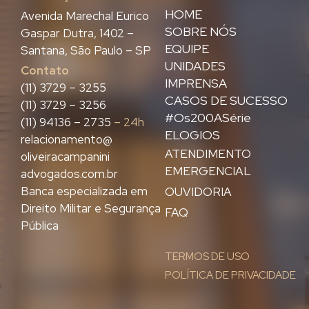
HOME
Avenida Marechal Eurico
SOBRE NÓS
Gaspar Dutra, 1402 –
EQUIPE
Santana, São Paulo – SP
UNIDADES
Contato
IMPRENSA
(11) 3729 – 3255
CASOS DE SUCESSO
(11) 3729 – 3256
#Os200ASérie
(11) 94136 – 2735
– 24h
ELOGIOS
relacionamento@
ATENDIMENTO
oliveiracampanini
EMERGENCIAL
advogados.com.br
Banca especializada em
OUVIDORIA
Direito Militar e Segurança
FAQ
Pública
TERMOS DE USO
POLÍTICA DE PRIVACIDADE