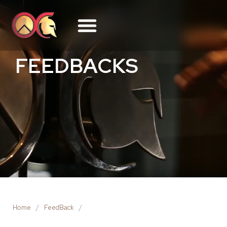
FEEDBACKS
Home
/
FeedBack
/