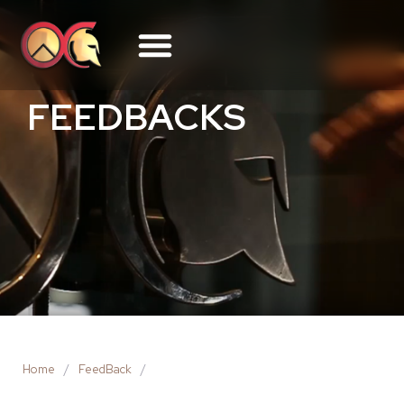
FEEDBACKS
Home
/
FeedBack
/