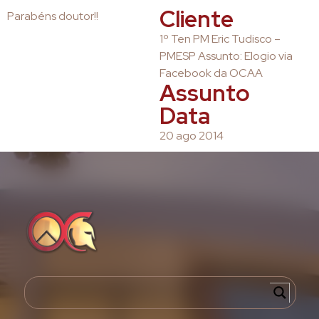
Cliente
Parabéns doutor!!
1º Ten PM Eric Tudisco –
PMESP Assunto: Elogio via
Facebook da OCAA
Assunto
Data
20 ago 2014