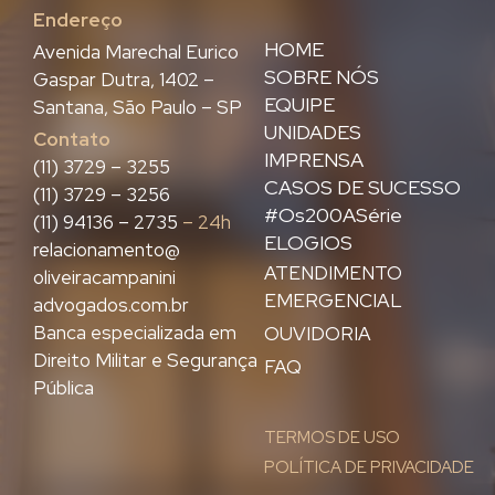
Endereço
HOME
Avenida Marechal Eurico
SOBRE NÓS
Gaspar Dutra, 1402 –
EQUIPE
Santana, São Paulo – SP
UNIDADES
Contato
IMPRENSA
(11) 3729 – 3255
CASOS DE SUCESSO
(11) 3729 – 3256
#Os200ASérie
(11) 94136 – 2735
– 24h
ELOGIOS
relacionamento@
ATENDIMENTO
oliveiracampanini
EMERGENCIAL
advogados.com.br
Banca especializada em
OUVIDORIA
Direito Militar e Segurança
FAQ
Pública
TERMOS DE USO
POLÍTICA DE PRIVACIDADE