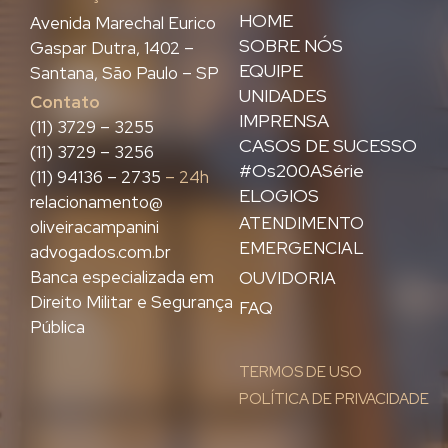
HOME
Avenida Marechal Eurico
SOBRE NÓS
Gaspar Dutra, 1402 –
EQUIPE
Santana, São Paulo – SP
UNIDADES
Contato
IMPRENSA
(11) 3729 – 3255
CASOS DE SUCESSO
(11) 3729 – 3256
#Os200ASérie
(11) 94136 – 2735
– 24h
ELOGIOS
relacionamento@
ATENDIMENTO
oliveiracampanini
EMERGENCIAL
advogados.com.br
Banca especializada em
OUVIDORIA
Direito Militar e Segurança
FAQ
Pública
TERMOS DE USO
POLÍTICA DE PRIVACIDADE