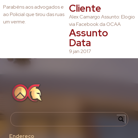
Cliente
Parabéns aos advogados e
ao Policial que tirou das ruas
Alex Camargo Assunto: Elogio
um verme.
via Facebook da OCAA
Assunto
Data
9 jan 2017
Endereço