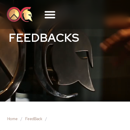
FEEDBACKS
Home
/
FeedBack
/