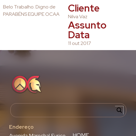
Cliente
Belo Trabalho. Digno de
PARABÉNS EQUIPE OCAA
Nilva Vaz
Assunto
Data
11 out 2017
Endereço
HOME
Avenida Marechal Eurico