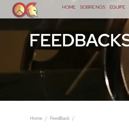
HOME
SOBRE NÓS
EQUIPE
FEEDBACK
Home
/
FeedBack
/