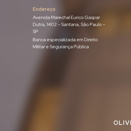
Endereço
Avenida Marechal Eurico Gaspar
Dutra, 1402 – Santana, São Paulo –
SP
Banca especializada em Direito
Militar e Segurança Pública
OLIV