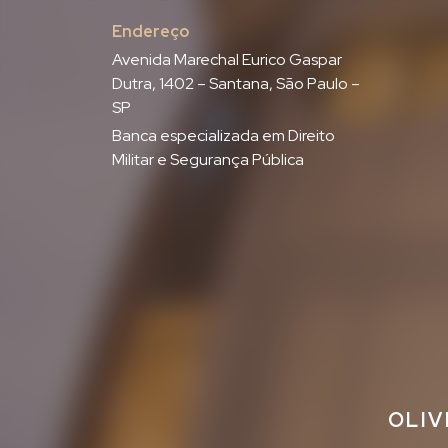
Endereço
Avenida Marechal Eurico Gaspar
Dutra, 1402 – Santana, São Paulo –
SP
Banca especializada em Direito
Militar e Segurança Pública
OLIV