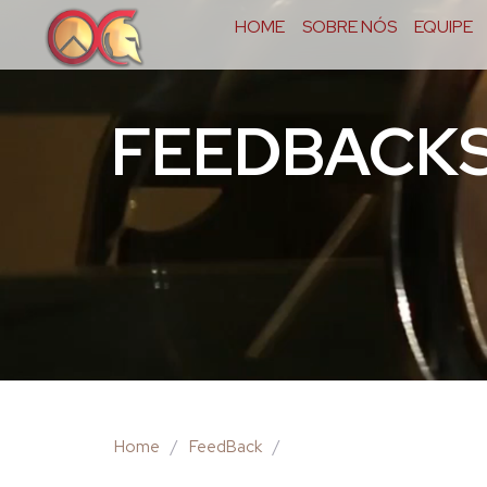
HOME
SOBRE NÓS
EQUIPE
FEEDBACK
Home
/
FeedBack
/