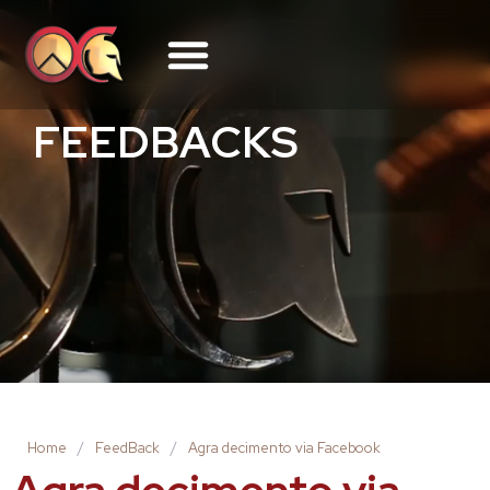
FEEDBACKS
Home
/
FeedBack
/
Agra decimento via Facebook