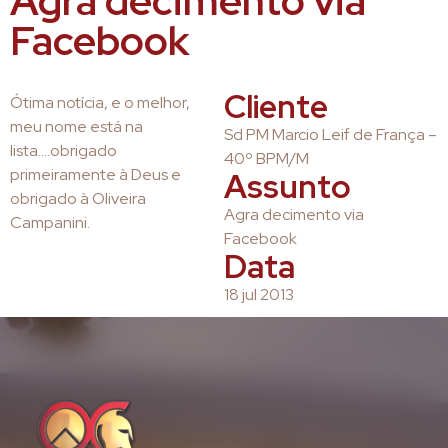
Agra decimento via
Facebook
Cliente
Ótima notícia, e o melhor,
meu nome está na
Sd PM Marcio Leif de França –
lista….obrigado
40º BPM/M
primeiramente à Deus e
Assunto
obrigado à Oliveira
Agra decimento via
Campanini.
Facebook
Data
18 jul 2013