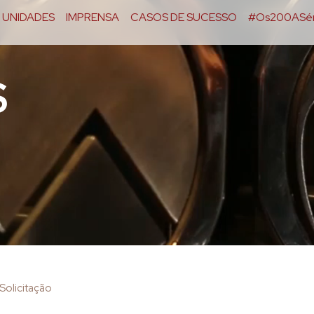
UNIDADES
IMPRENSA
CASOS DE SUCESSO
#Os200ASér
S
Solicitação