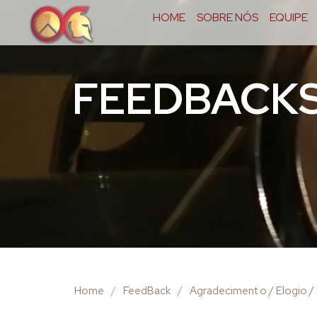
HOME
SOBRE NÓS
EQUIPE
FEEDBACK
Home
/
FeedBack
/
Agradeciment o / Elogio / 