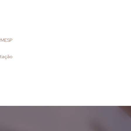
 PMESP
itação