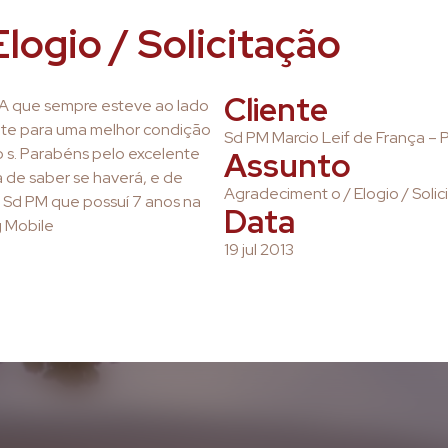
logio / Solicitação
Cliente
A que sempre esteve ao lado
mente para uma melhor condição
Sd PM Marcio Leif de França –
o s. Parabéns pelo excelente
Assunto
 de saber se haverá, e de
Agradeciment o / Elogio / Solic
 Sd PM que possuí 7 anos na
Data
g Mobile
19 jul 2013