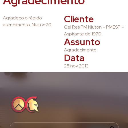
Agradecimento
Cliente
Agradeço o rápido
atendimento. Niuton70
Cel Res PM Niuton – PMESP –
Aspirante de 1970
Assunto
Agradecimento
Data
25 nov 2013