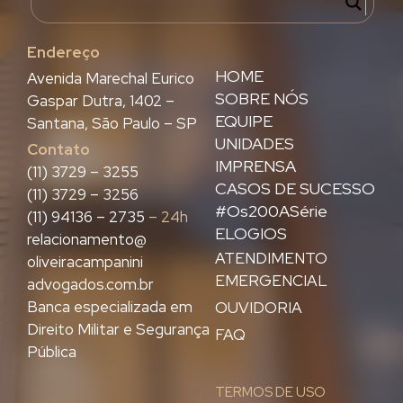
Endereço
HOME
Avenida Marechal Eurico
SOBRE NÓS
Gaspar Dutra, 1402 –
EQUIPE
Santana, São Paulo – SP
UNIDADES
Contato
IMPRENSA
(11) 3729 – 3255
CASOS DE SUCESSO
(11) 3729 – 3256
#Os200ASérie
(11) 94136 – 2735
– 24h
ELOGIOS
relacionamento@
ATENDIMENTO
oliveiracampanini
EMERGENCIAL
advogados.com.br
Banca especializada em
OUVIDORIA
Direito Militar e Segurança
FAQ
Pública
TERMOS DE USO