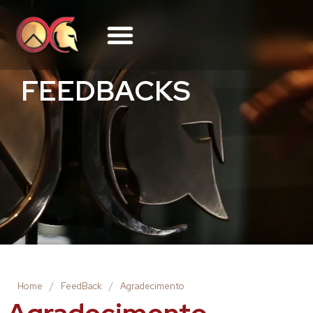
FEEDBACKS
Home
/
FeedBack
/
Agradecimento