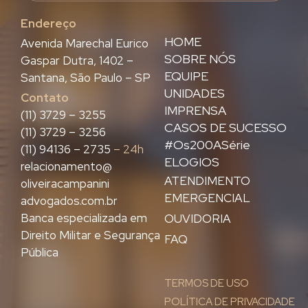
Endereço
HOME
Avenida Marechal Eurico
SOBRE NÓS
Gaspar Dutra, 1402 –
EQUIPE
Santana, São Paulo – SP
UNIDADES
Contato
IMPRENSA
(11) 3729 – 3255
CASOS DE SUCESSO
(11) 3729 – 3256
#Os200ASérie
(11) 94136 – 2735
– 24h
ELOGIOS
relacionamento@
ATENDIMENTO
oliveiracampanini
EMERGENCIAL
advogados.com.br
Banca especializada em
OUVIDORIA
Direito Militar e Segurança
FAQ
Pública
TERMOS DE USO
POLÍTICA DE PRIVACIDADE