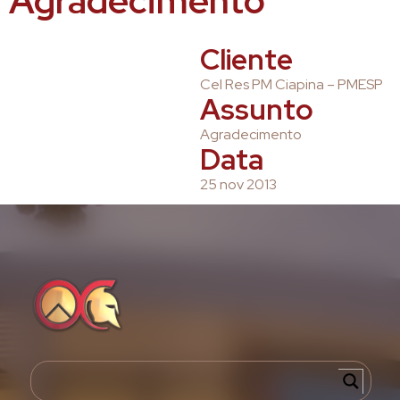
Agradecimento
Cliente
Cel Res PM Ciapina – PMESP
Assunto
Agradecimento
Data
25 nov 2013