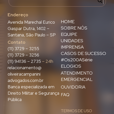
Endereço
HOME
Avenida Marechal Eurico
SOBRE NÓS
Gaspar Dutra, 1402 –
EQUIPE
Santana, São Paulo – SP
UNIDADES
Contato
IMPRENSA
(11) 3729 – 3255
CASOS DE SUCESSO
(11) 3729 – 3256
#Os200ASérie
(11) 94136 – 2735
– 24h
ELOGIOS
relacionamento@
ATENDIMENTO
oliveiracampanini
EMERGENCIAL
advogados.com.br
Banca especializada em
OUVIDORIA
Direito Militar e Segurança
FAQ
Pública
TERMOS DE USO