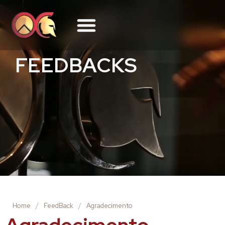
FEEDBACKS
Home
/
FeedBack
/
Agradecimento