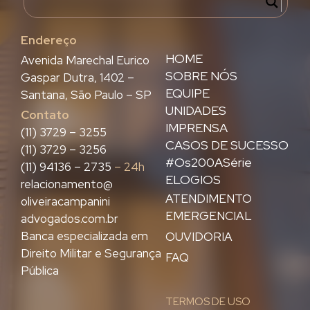
Endereço
HOME
Avenida Marechal Eurico
SOBRE NÓS
Gaspar Dutra, 1402 –
EQUIPE
Santana, São Paulo – SP
UNIDADES
Contato
IMPRENSA
(11) 3729 – 3255
CASOS DE SUCESSO
(11) 3729 – 3256
#Os200ASérie
(11) 94136 – 2735
– 24h
ELOGIOS
relacionamento@
ATENDIMENTO
oliveiracampanini
EMERGENCIAL
advogados.com.br
Banca especializada em
OUVIDORIA
Direito Militar e Segurança
FAQ
Pública
TERMOS DE USO