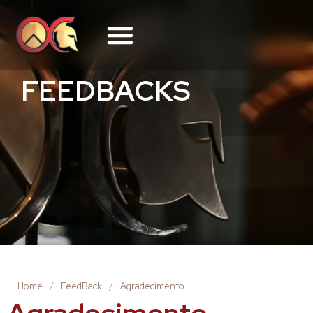
FEEDBACKS
Home
/
FeedBack
/
Agradecimento