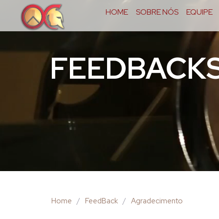
HOME
SOBRE NÓS
EQUIPE
FEEDBACK
Home
/
FeedBack
/
Agradecimento