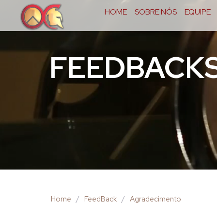
HOME
SOBRE NÓS
EQUIPE
FEEDBACK
Home
/
FeedBack
/
Agradecimento