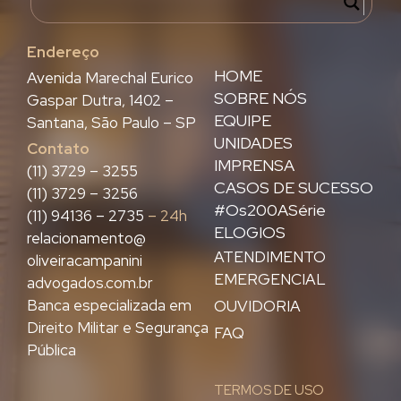
Endereço
HOME
Avenida Marechal Eurico
SOBRE NÓS
Gaspar Dutra, 1402 –
EQUIPE
Santana, São Paulo – SP
UNIDADES
Contato
IMPRENSA
(11) 3729 – 3255
CASOS DE SUCESSO
(11) 3729 – 3256
#Os200ASérie
(11) 94136 – 2735
– 24h
ELOGIOS
relacionamento@
ATENDIMENTO
oliveiracampanini
EMERGENCIAL
advogados.com.br
Banca especializada em
OUVIDORIA
Direito Militar e Segurança
FAQ
Pública
TERMOS DE USO