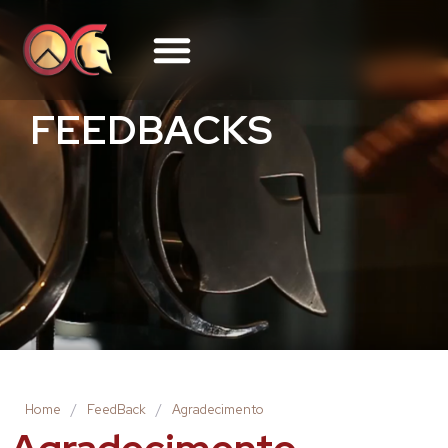
FEEDBACKS
Home
/
FeedBack
/
Agradecimento