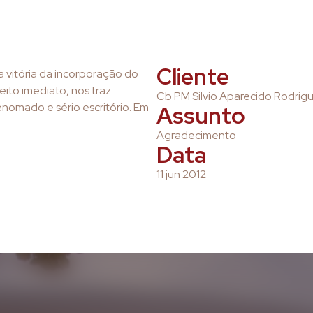
Cliente
a vitória da incorporação do
ito imediato, nos traz
Cb PM Silvio Aparecido Rodrigu
nomado e sério escritório. Em
Assunto
Agradecimento
Data
11 jun 2012