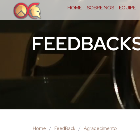
HOME
SOBRE NÓS
EQUIPE
FEEDBACK
Home
/
FeedBack
/
Agradecimento