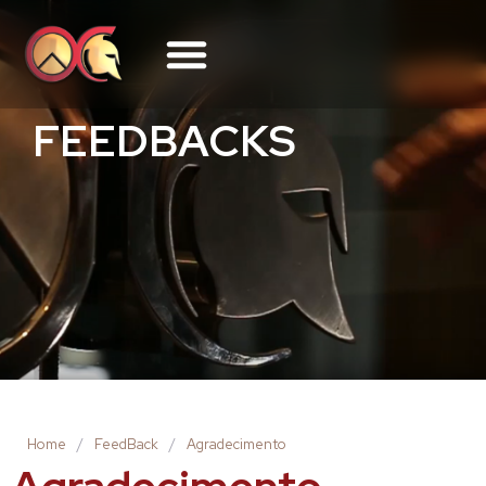
FEEDBACKS
Home
/
FeedBack
/
Agradecimento