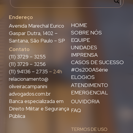
Endereço
HOME
Avenida Marechal Eurico
SOBRE NÓS
Gaspar Dutra, 1402 –
EQUIPE
Santana, São Paulo – SP
UNIDADES
Contato
IMPRENSA
(11) 3729 – 3255
CASOS DE SUCESSO
(11) 3729 – 3256
#Os200ASérie
(11) 94136 – 2735
– 24h
ELOGIOS
relacionamento@
ATENDIMENTO
oliveiracampanini
EMERGENCIAL
advogados.com.br
Banca especializada em
OUVIDORIA
Direito Militar e Segurança
FAQ
Pública
TERMOS DE USO