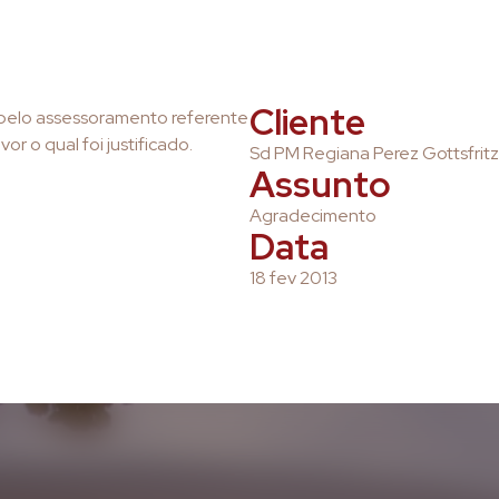
Cliente
pelo assessoramento referente
 o qual foi justificado.
Sd PM Regiana Perez Gottsfrit
Assunto
Agradecimento
Data
18 fev 2013