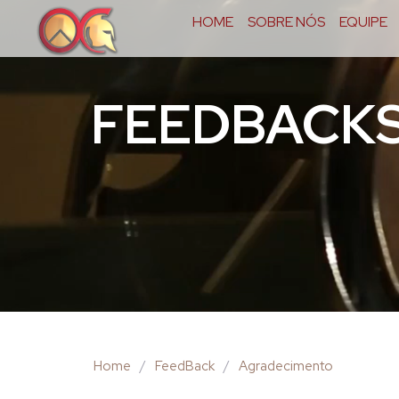
HOME
SOBRE NÓS
EQUIPE
FEEDBACK
Home
/
FeedBack
/
Agradecimento