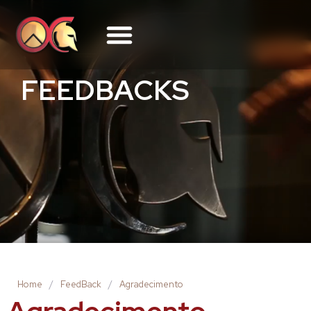
FEEDBACKS
Home
/
FeedBack
/
Agradecimento