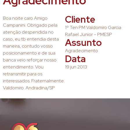
Agradecimento
Cliente
Boa noite caro Amigo
Campanini. Obrigado pela
1º Ten PM Valdomiro Garcia
atenção despendida no
Rafael Junior – PMESP
caso, eu tb entendia desta
Assunto
maneira, contudo vosso
Agradecimento
posicionamento e de sua
Data
banca veio reforçar nosso
entendimento. Vou
19 jun 2013
retransmitir para os
interessados. Fraternalmente.
Valdomiro. Andradina/SP