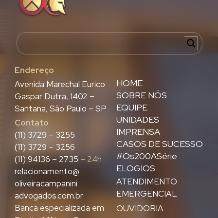
Endereço
HOME
Avenida Marechal Eurico
SOBRE NÓS
Gaspar Dutra, 1402 –
EQUIPE
Santana, São Paulo – SP
UNIDADES
Contato
IMPRENSA
(11) 3729 – 3255
CASOS DE SUCESSO
(11) 3729 – 3256
#Os200ASérie
(11) 94136 – 2735
– 24h
ELOGIOS
relacionamento@
ATENDIMENTO
oliveiracampanini
EMERGENCIAL
advogados.com.br
Banca especializada em
OUVIDORIA