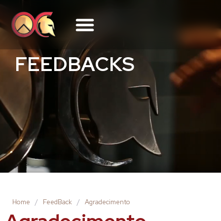
FEEDBACKS
Home
/
FeedBack
/
Agradecimento