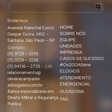
Endereço
HOME
Avenida Marechal Eurico
SOBRE NÓS
Gaspar Dutra, 1402 –
EQUIPE
Santana, São Paulo – SP
UNIDADES
Contato
IMPRENSA
(11) 3729 – 3255
CASOS DE SUCESSO
(11) 3729 – 3256
#Os200ASérie
(11) 94136 – 2735
– 24h
ELOGIOS
relacionamento@
ATENDIMENTO
oliveiracampanini
EMERGENCIAL
advogados.com.br
Banca especializada em
OUVIDORIA
Direito Militar e Segurança
FAQ
Pública