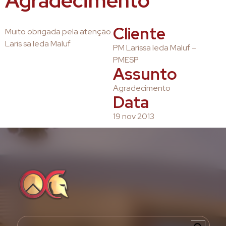
Agradecimento
Cliente
Muito obrigada pela atenção.
Laris sa Ieda Maluf
PM Larissa Ieda Maluf –
PMESP
Assunto
Agradecimento
Data
19 nov 2013