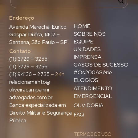
Endereço
HOME
Avenida Marechal Eurico
SOBRE NÓS
Gaspar Dutra, 1402 –
EQUIPE
Santana, São Paulo – SP
UNIDADES
Contato
IMPRENSA
(11) 3729 – 3255
CASOS DE SUCESSO
(11) 3729 – 3256
#Os200ASérie
(11) 94136 – 2735
– 24h
ELOGIOS
relacionamento@
ATENDIMENTO
oliveiracampanini
EMERGENCIAL
advogados.com.br
Banca especializada em
OUVIDORIA
Direito Militar e Segurança
FAQ
Pública
TERMOS DE USO