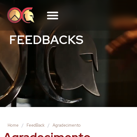
FEEDBACKS
Home
/
FeedBack
/
Agradecimento