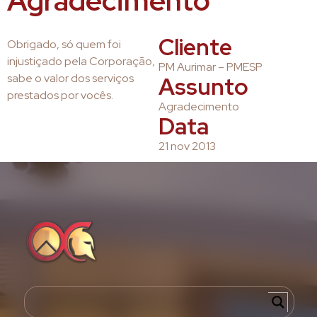
Agradecimento
Cliente
Obrigado, só quem foi
injustiçado pela Corporação,
PM Aurimar – PMESP
sabe o valor dos serviços
Assunto
prestados por vocês.
Agradecimento
Data
21 nov 2013