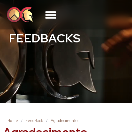
FEEDBACKS
Home
/
FeedBack
/
Agradecimento