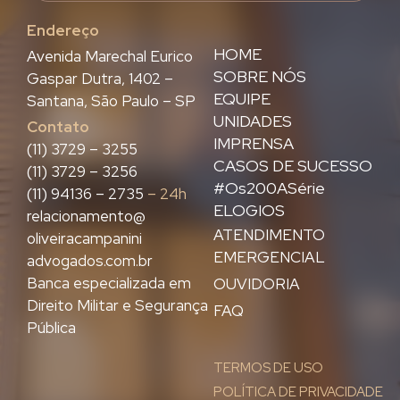
Endereço
HOME
Avenida Marechal Eurico
SOBRE NÓS
Gaspar Dutra, 1402 –
EQUIPE
Santana, São Paulo – SP
UNIDADES
Contato
IMPRENSA
(11) 3729 – 3255
CASOS DE SUCESSO
(11) 3729 – 3256
#Os200ASérie
(11) 94136 – 2735
– 24h
ELOGIOS
relacionamento@
ATENDIMENTO
oliveiracampanini
EMERGENCIAL
advogados.com.br
Banca especializada em
OUVIDORIA
Direito Militar e Segurança
FAQ
Pública
TERMOS DE USO
POLÍTICA DE PRIVACIDADE