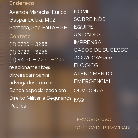
Endereço
HOME
Avenida Marechal Eurico
SOBRE NÓS
Gaspar Dutra, 1402 –
EQUIPE
Santana, São Paulo – SP
UNIDADES
Contato
IMPRENSA
(11) 3729 – 3255
CASOS DE SUCESSO
(11) 3729 – 3256
#Os200ASérie
(11) 94136 – 2735
– 24h
ELOGIOS
relacionamento@
ATENDIMENTO
oliveiracampanini
EMERGENCIAL
advogados.com.br
Banca especializada em
OUVIDORIA
Direito Militar e Segurança
FAQ
Pública
TERMOS DE USO
POLÍTICA DE PRIVACIDADE