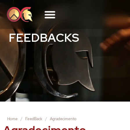
FEEDBACKS
Home
/
FeedBack
/
Agradecimento