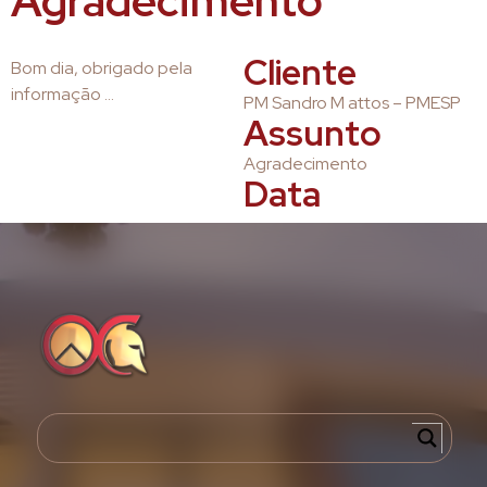
Agradecimento
Cliente
Bom dia, obrigado pela
informação …
PM Sandro M attos – PMESP
Assunto
Agradecimento
Data