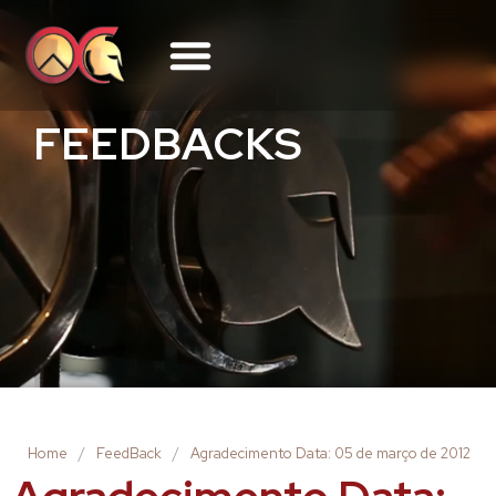
FEEDBACKS
Home
/
FeedBack
/
Agradecimento Data: 05 de março de 2012