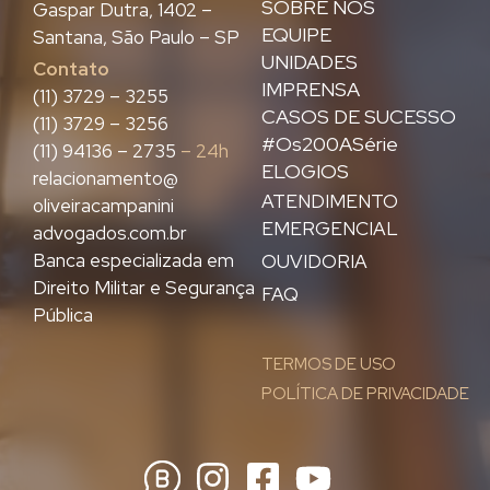
SOBRE NÓS
Gaspar Dutra, 1402 –
EQUIPE
Santana, São Paulo – SP
UNIDADES
Contato
IMPRENSA
(11) 3729 – 3255
CASOS DE SUCESSO
(11) 3729 – 3256
#Os200ASérie
(11) 94136 – 2735
– 24h
ELOGIOS
relacionamento@
ATENDIMENTO
oliveiracampanini
EMERGENCIAL
advogados.com.br
Banca especializada em
OUVIDORIA
Direito Militar e Segurança
FAQ
Pública
TERMOS DE USO
POLÍTICA DE PRIVACIDADE