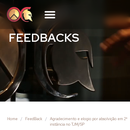
FEEDBACKS
Home
/
FeedBack
/
Agradecimento e elogio por absolvição em 2ª
instância no TJM/SP