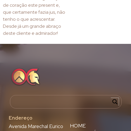
de coração este present e,
que certamente fazia jus, não
tenho o que acrescentar.
Desde já um grande abraço
deste cliente e admirador!
Endereço
HOME
Avenida Marechal Eurico