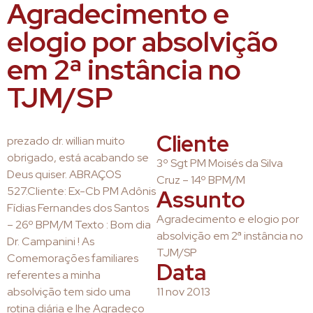
Agradecimento e
elogio por absolvição
em 2ª instância no
TJM/SP
Cliente
prezado dr. willian muito
obrigado, está acabando se
3º Sgt PM Moisés da Silva
Deus quiser. ABRAÇOS
Cruz – 14º BPM/M
527.Cliente: Ex-Cb PM Adônis
Assunto
Fídias Fernandes dos Santos
Agradecimento e elogio por
– 26º BPM/M Texto : Bom dia
absolvição em 2ª instância no
Dr. Campanini ! As
TJM/SP
Comemorações familiares
Data
referentes a minha
absolvição tem sido uma
11 nov 2013
rotina diária e lhe Agradeço