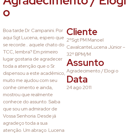
Agradecimento / Elogi
o
Cliente
Boa tarde Dr. Campanini. Por
aqui Sgt Lucena, espero que
2ºSgt PM Manoel
se recorde… aquele chato do
CavalcanteLucena Júnior –
TCC, lembra? Em primeiro
32º BPM/M
lugar gostaria de agradecer
Assunto
toda a atenção que o Sr.
Agradecimento / Elogi o
dispensou a este acadêmico,
Data
muito me ajudou com seu
conhe cimento e ainda,
24 ago 2011
mostrou que realmente
conhece do assunto. Saiba
que sou um admirador de
Vossa Senhoria. Desde já
agradeço toda a sua
atenção. Um abraço. Lucena