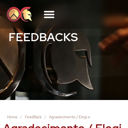
FEEDBACKS
Home
/
FeedBack
/
Agradecimento / Elogi o