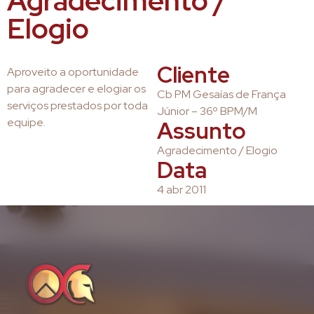
Agradecimento /
Elogio
Cliente
Aproveito a oportunidade
para agradecer e elogiar os
Cb PM Gesaías de França
serviços prestados por toda
Júnior – 36º BPM/M
equipe.
Assunto
Agradecimento / Elogio
Data
4 abr 2011