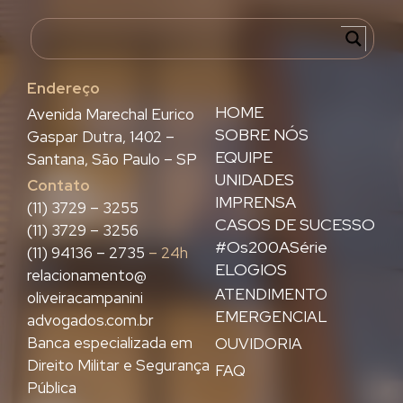
Endereço
HOME
Avenida Marechal Eurico
SOBRE NÓS
Gaspar Dutra, 1402 –
EQUIPE
Santana, São Paulo – SP
UNIDADES
Contato
IMPRENSA
(11) 3729 – 3255
CASOS DE SUCESSO
(11) 3729 – 3256
#Os200ASérie
(11) 94136 – 2735
– 24h
ELOGIOS
relacionamento@
ATENDIMENTO
oliveiracampanini
EMERGENCIAL
advogados.com.br
Banca especializada em
OUVIDORIA
Direito Militar e Segurança
FAQ
Pública