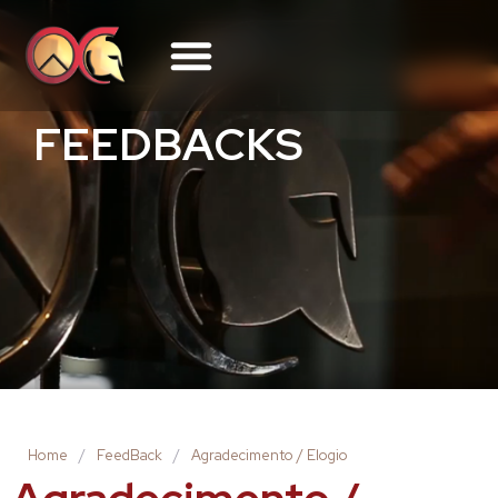
FEEDBACKS
Home
/
FeedBack
/
Agradecimento / Elogio