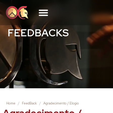
FEEDBACKS
Home
/
FeedBack
/
Agradecimento / Elogio