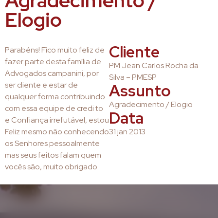
Agradecimento /
Elogio
Cliente
Parabéns! Fico muito feliz de
fazer parte desta família de
PM Jean Carlos Rocha da
Advogados campanini, por
Silva – PMESP
ser cliente e estar de
Assunto
qualquer forma contribuindo
Agradecimento / Elogio
com essa equipe de credi to
Data
e Confiança irrefutável, estou
Feliz mesmo não conhecendo
31 jan 2013
os Senhores pessoalmente
mas seus feitos falam quem
vocês são, muito obrigado.